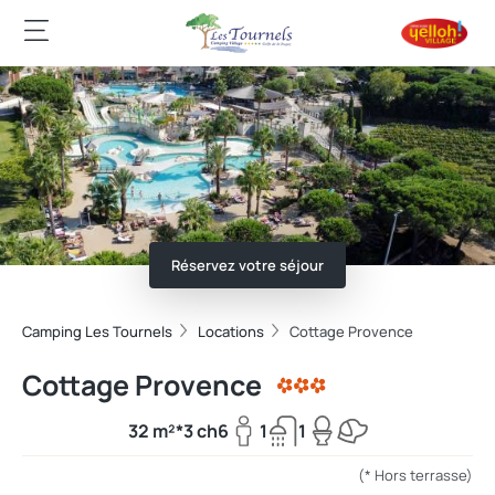
Réservez votre séjour
Camping Les Tournels
Locations
Cottage Provence
Cottage Provence
32 m²*
3 ch
6
1
1
(* Hors terrasse)