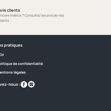
vis clients
ncore indécis ? Consultez les avis de nos
lients
os pratiques
GV
olitique de confidentialité
entions légales
Retrouvez-
Retrouvez-
vez-nous :
nous
nous
sur
sur
https://www.facebook.com/@campinglestourn
https://www.instagram.com/campinglesto