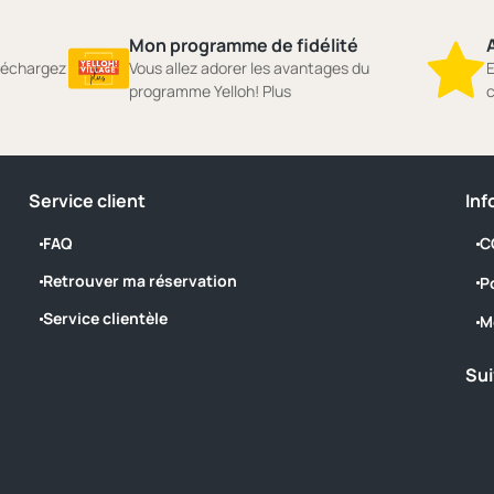
Mon programme de fidélité
A
éléchargez
Vous allez adorer les avantages du
E
programme Yelloh! Plus
c
Service client
Inf
FAQ
C
Retrouver ma réservation
P
Service clientèle
M
Sui