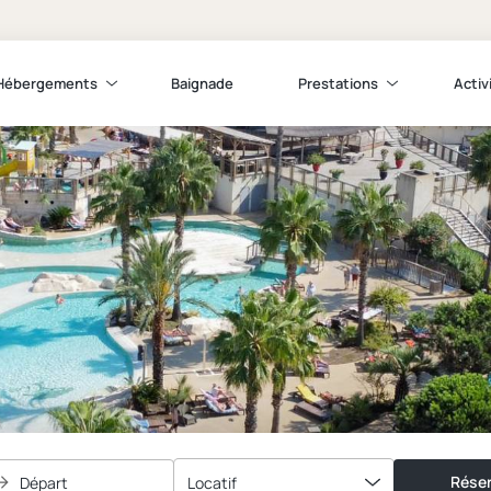
Hébergements
Baignade
Prestations
Activ
Réser
Départ
Locatif