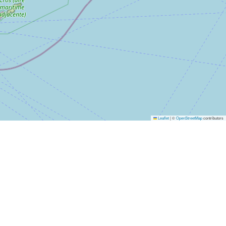
Leaflet
|
©
OpenStreetMap
contributors