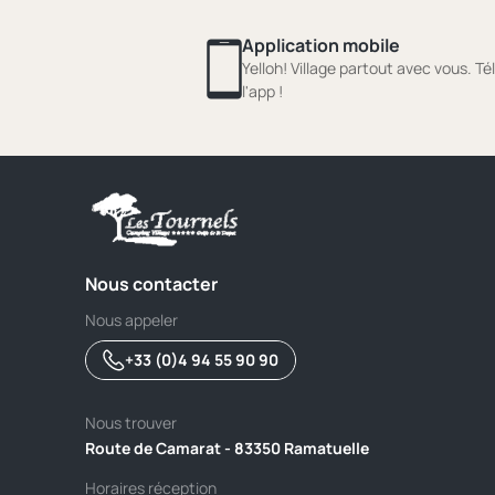
Application mobile
Yelloh! Village partout avec vous. T
l'app !
Nous contacter
Nous appeler
+33 (0)4 94 55 90 90
Nous trouver
Route de Camarat - 83350 Ramatuelle
Horaires réception