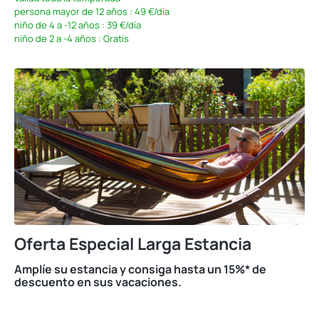
persona mayor de 12 años :
49 €/día
niño de 4 a -12 años :
39 €/día
niño de 2 a -4 años :
Gratis
Oferta Especial Larga Estancia
Amplíe su estancia y consiga hasta un 15%* de
descuento en sus vacaciones.
‎